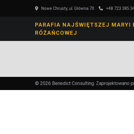
Nowe Chrusty, ul. Główna 70
+48 723 385 3
PARAFIA NAJŚWIĘTSZEJ MARYI
RÓŻAŃCOWEJ
© 2026 Benedict Consulting. Zaprojektowano 