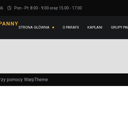
46
Pon - Pt: 8:00 - 9:00 oraz 15.00 - 17.00
 PANNY
STRONA GŁÓWNA
O PARAFII
KAPŁANI
GRUPY PA
przy pomocy
WarpTheme